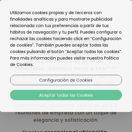
ES
Utilizamos cookies propias y de terceros con
EN
finalidades analíticas y para mostrarte publicidad
PT
relacionada con tus preferencias a partir de tus
hábitos de navegación y tu perfil. Puedes configurar o
rechazar las cookies haciendo click en “Configuración
Eventos Y Reuniones
de cookies”. También puedes aceptar todas las
cookies pulsando el botón “Aceptar todas las cookies”.
Con una larga y reconocida tradición en
Para más información puedes visitar nuestra Politica
la organización de eventos
de Cookies.
especiales
,
Santana Hotel & SPA****
es el lugar perfecto para hacer que los
Configuración de Cookies
momentos importantes sean aún más
memorables.
Aceptar todas las Cookies
Celebramos bodas, bautizos,
comuniones, reuniones, cenas de gala y
reuniones de empresa con un toque de
elegancia y sofisticación.