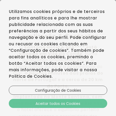
PT
Utilizamos cookies próprios e de terceiros
EN
para fins analíticos e para lhe mostrar
ES
publicidade relacionada com as suas
preferências a partir dos seus hábitos de
Localização & Contactos
navegação e do seu perfil. Pode configurar
ou recusar os cookies clicando em
O
Santana Hotel & SPA**** está
“Configuração de cookies”. Também pode
situado em Vila do Conde
, numa
aceitar todos os cookies, premindo o
localização privilegiada entre a
botão “Aceitar todos os cookies”. Para
tranquilidade do rio e a proximidade do
mais informações, pode visitar a nossa
mar,
a poucos minutos das praias do
Politica de Cookies.
norte de Portugal e a cerca de 20 km
do Porto.
Configuração de Cookies
Implantado no Monte Santana, com
uma magnífica vista sobre o Rio Ave
,
Aceitar todos os Cookies
o hotel oferece o equilíbrio perfeito