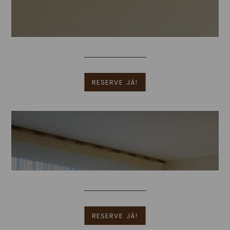
Mais Informações
RESERVE JÁ!
Quarto Twin
[Clique para ampliar]
Mais Informações
RESERVE JÁ!