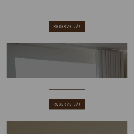
Mais Informações
RESERVE JÁ!
Quarto Duplo
[Clique para ampliar]
Mais Informações
RESERVE JÁ!
Twin Vista Rio
[Clique para ampliar]