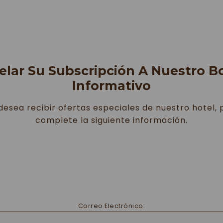
NTO
PRODUCTOS
OFERTAS ESPECIALES
WELLN
URANTE SANTA CLARA
EVENTOS Y REUNIONES
G
elar Su Subscripción A Nuestro Bo
Informativo
 desea recibir ofertas especiales de nuestro hotel, 
complete la siguiente información.
Correo Electrónico: