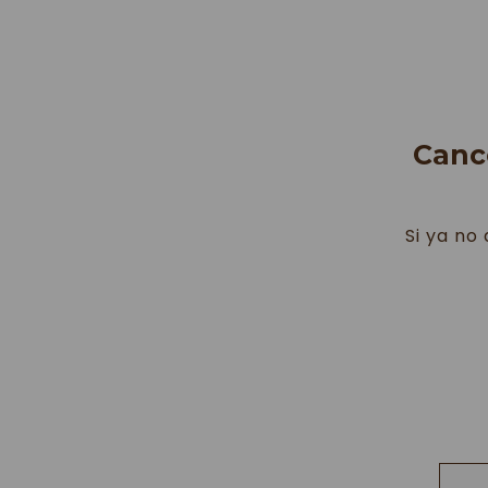
ALOJAMIE
EN
PT
ES
RESTA
Canc
Si ya no