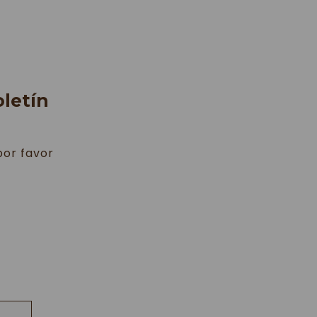
ESS & SPA
ALERÍA
letín
por favor