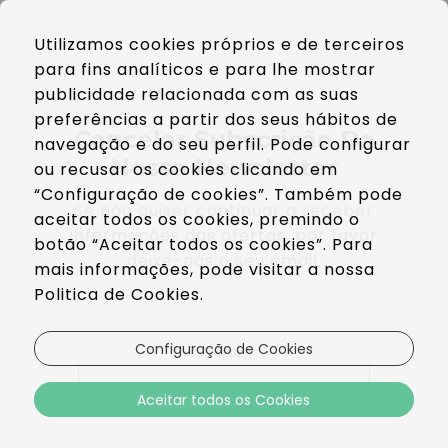
PT
Utilizamos cookies próprios e de terceiros
EN
para fins analíticos e para lhe mostrar
ES
publicidade relacionada com as suas
preferências a partir dos seus hábitos de
Cancelar Subscrição Da
navegação e do seu perfil. Pode configurar
Nossa Newsletter
ou recusar os cookies clicando em
“Configuração de cookies”. Também pode
Se não quiser continuar a receber
aceitar todos os cookies, premindo o
informações das ofertas, por favor
botão “Aceitar todos os cookies”. Para
deixe-nos o seu email.
mais informações, pode visitar a nossa
Politica de Cookies.
Configuração de Cookies
Email:
Aceitar todos os Cookies